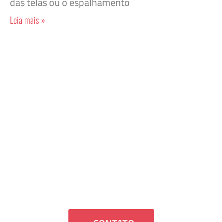
das telas ou o espalhamento
Leia mais »
Falamos?
Se você quer que entremos em contato
com você ou tenha dúvidas, estaremos
felizes em ajudá-lo.