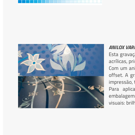
ANILOX VAR
Esta gravaç
acrílicas, p
Com um anil
offset. A g
impressão, t
Para aplic
embalagem f
visuais: bri