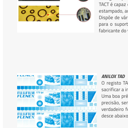
TACT é capaz d
estampado, are
Dispõe de vári
para o supor
fabricante do 
ANILOX TAD
O registo T
sacrificar a 
Uma boa pré-
precisão, s
verdadeiro f
desce abaixo