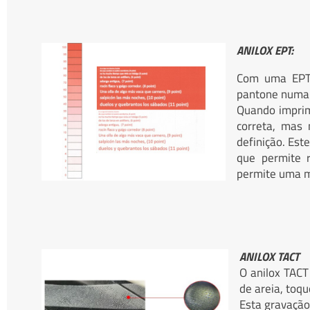
ANILOX EPT:
Com uma EPT 
pantone numa 
Quando imprim
correta, mas
definição. Est
que permite r
permite uma ma
ANILOX TACT
O anilox TACT
de areia, toq
Esta gravação 