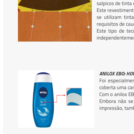
salpicos de tint
Este revestiment
se utilizam tin
requisitos de cau
Este tipo de tec
independentement
ANILOX EBO: HO
Foi especialmen
coberta uma cam
Com o anilox EB
Embora não se 
impressão, tamb