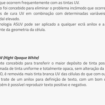
a que ocorrem frequentemente com as tintas UV.
o foi concebido para eliminar o problema incómodo que ocor
tas de cura UV em combinação com determinadas variávei
dal elevado.
nologia ASUV pode ser aplicado a qualquer ecrã anilox e a
e da geometria da célula.
W (Hight Opaque White)
te concebido para transferir o maior depósito de tinta pos
ada de tinta uniforme e totalmente opaca, sem alteração da
O, é removida mais tinta branca UV das células do que com ou
trate de um anilox para definição de texto, com um bom c
ém é possível reproduzir texto positivo e negativo.