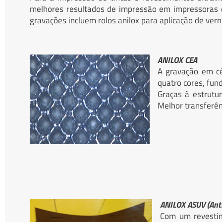
melhores resultados de impressão em impressoras de
gravações incluem rolos anilox para aplicação de vern
A
NILOX CEA
A gravação em cé
quatro cores, fund
Graças à estrutu
Melhor transferên
ANILOX ASUV (Anti
Com um revestim