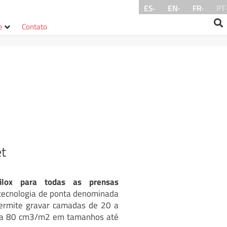
ES·
EN·
FR·
PT·
e
Contato
et
ilox para todas as prensas
 tecnologia de ponta denominada
permite gravar camadas de 20 a
1 a 80 cm3/m2 em tamanhos até