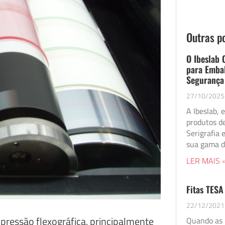
Outras p
O Ibeslab 
para Embal
Segurança
27/10/2025
A Ibeslab, 
produtos de
Serigrafia 
sua gama d
LER MAIS 
Fitas TESA
22/12/2021
mpressão flexográfica, principalmente
Quando as 