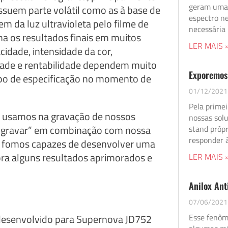
geram uma 
ssuem parte volátil como as à base de
espectro ne
 da luz ultravioleta pelo filme de
necessária
na os resultados finais em muitos
LER MAIS 
cidade, intensidade da cor,
idade e rentabilidade dependem muito
Exporemos
 tipo de especificação no momento de
01/12/2021
Pela primei
e usamos na gravação de nossos
nossas solu
de gravar” em combinação com nossa
stand próp
responder 
V, fomos capazes de desenvolver uma
ora alguns resultados aprimorados e
LER MAIS 
Anilox Ant
07/06/2021
Esse fenôm
 desenvolvido para Supernova JD752