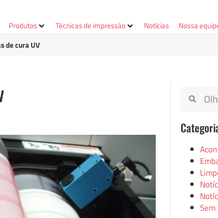
Produtos
Técnicas de impressão
Notícias
Nossa equip
as de cura UV
V
Categori
Acon
Emba
Limp
Notí
Notíc
Sem 