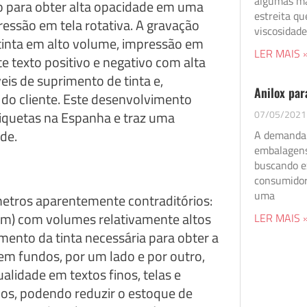
algumas má
do para obter alta opacidade em uma
estreita qu
essão em tela rotativa. A gravação
viscosidade
 tinta em alto volume, impressão em
LER MAIS 
 texto positivo e negativo com alta
eis de suprimento de tinta e,
Anilox par
do cliente. Este desenvolvimento
07/05/2021
etiquetas na Espanha e traz uma
de.
A demanda p
embalagens
buscando ex
consumidor
uma
metros aparentemente contraditórios:
 / cm) com volumes relativamente altos
LER MAIS 
mento da tinta necessária para obter a
em fundos, por um lado e por outro,
alidade em textos finos, telas e
olos, podendo reduzir o estoque de