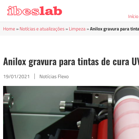
Início
Home
»
Notícias e atualizações
»
Limpeza
»
Anilox gravura para tint
Anilox gravura para tintas de cura U
19/01/2021
Notícias Flexo