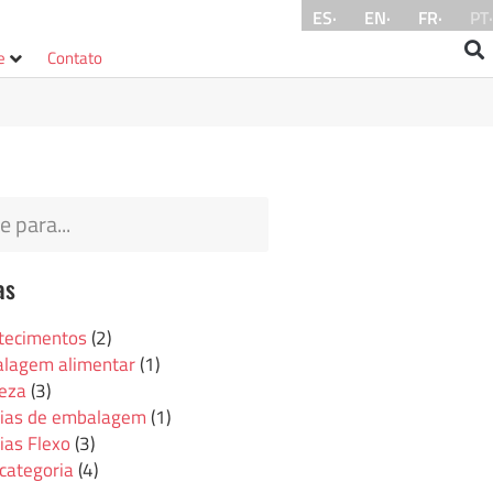
ES·
EN·
FR·
PT·
e
Contato
as
tecimentos
(2)
lagem alimentar
(1)
eza
(3)
cias de embalagem
(1)
ias Flexo
(3)
categoria
(4)