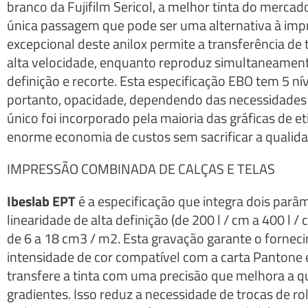
branco da Fujifilm Sericol, a melhor tinta do merca
única passagem que pode ser uma alternativa à impr
excepcional deste anilox permite a transferência de
alta velocidade, enquanto reproduz simultaneamente
definição e recorte. Esta especificação EBO tem 5 nív
portanto, opacidade, dependendo das necessidades 
único foi incorporado pela maioria das gráficas de 
enorme economia de custos sem sacrificar a qualida
IMPRESSÃO COMBINADA DE CALÇAS E TELAS
Ibeslab EPT
é a especificação que integra dois parâ
linearidade de alta definição (de 200 l / cm a 400 l
de 6 a 18 cm3 / m2. Esta gravação garante o forneci
intensidade de cor compatível com a carta Pantone 
transfere a tinta com uma precisão que melhora a qu
gradientes. Isso reduz a necessidade de trocas de r