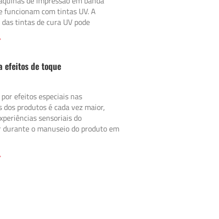
quinas de impressão em banda
e funcionam com tintas UV. A
 das tintas de cura UV pode
»
a efeitos de toque
or efeitos especiais nas
 dos produtos é cada vez maior,
periências sensoriais do
 durante o manuseio do produto em
»