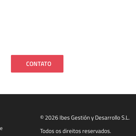
Falamos?
os em contato com você ou tenha dúvidas, estaremo
felizes em ajudá-lo.
CONTATO
© 2026 Ibes Gestión y Desarrollo S.L.
de
Todos os direitos reservados.