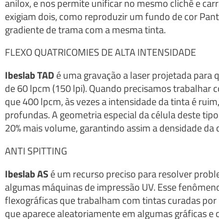
anilox, e nos permite unificar no mesmo clichê e ca
exigiam dois, como reproduzir um fundo de cor P
gradiente de trama com a mesma tinta.
FLEXO QUATRICOMIES DE ALTA INTENSIDADE
Ibeslab TAD
é uma gravação a laser projetada para qu
de 60 lpcm (150 lpi). Quando precisamos trabalhar c
que 400 lpcm, às vezes a intensidade da tinta é ruim,
profundas. A geometria especial da célula deste tipo
20% mais volume, garantindo assim a densidade da
ANTI SPITTING
Ibeslab AS
é um recurso preciso para resolver prob
algumas máquinas de impressão UV. Esse fenômeno,
flexográficas que trabalham com tintas curadas por
que aparece aleatoriamente em algumas gráficas e 