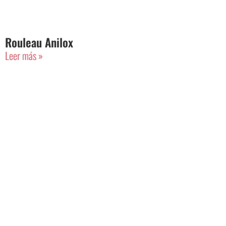
Rouleau Anilox
Leer más »
Parlons-nous?
Si vous souhaitez que nous vous
contactions ou que vous ayez des
questions, nous nous ferons un plaisir
de vous aider.