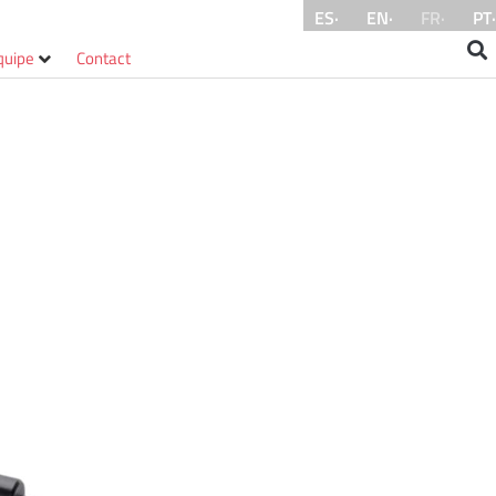
ES·
EN·
FR·
PT·
quipe
Contact