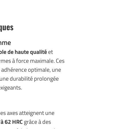
iques
amme
ble de haute qualité
et
ymes à force maximale. Ces
 adhérence optimale, une
 une durabilité prolongée
xigeants.
les axes atteignent une
'à 62 HRC
grâce à des