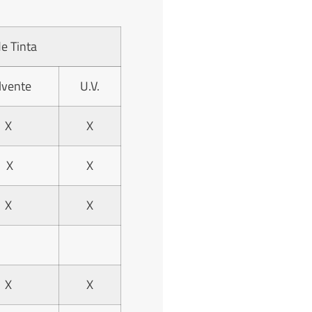
de Tinta
lvente
U.V.
X
X
X
X
X
X
X
X