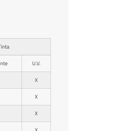
Tinta
ente
U.V.
X
X
X
X