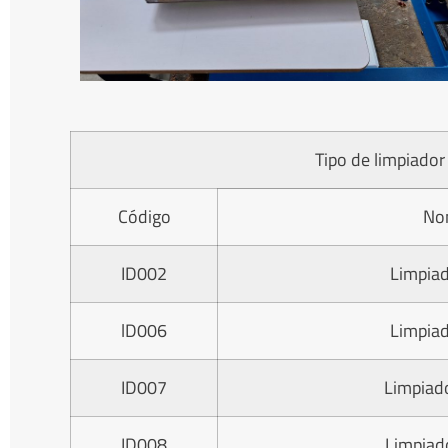
Tipo de limpiador
Código
No
ID002
Limpiad
lD006
Limpiad
ID007
Limpiado
ID008
Limpiado