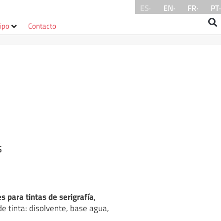
ES·
EN·
FR·
PT·
ipo
Contacto
s
 para tintas de serigrafía
,
e tinta: disolvente, base agua,