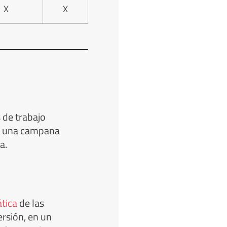
X
X
s de trabajo
de una campana
a.
tica
de las
ersión, en un