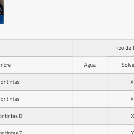
Tipo de 
mbre
Agua
Solv
or tintas
X
or tintas
X
r tintas D
X
r tintas Z
X