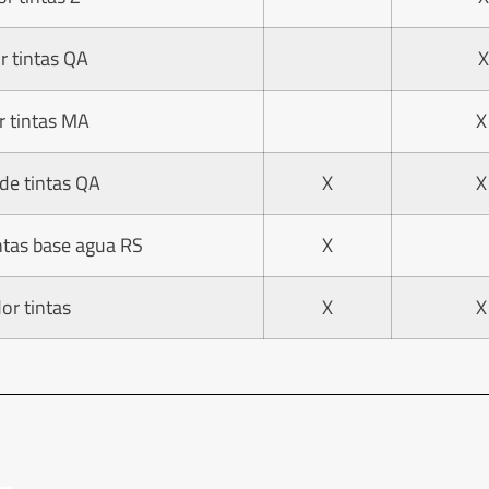
r tintas QA
X
r tintas MA
X
de tintas QA
X
X
ntas base agua RS
X
or tintas
X
X