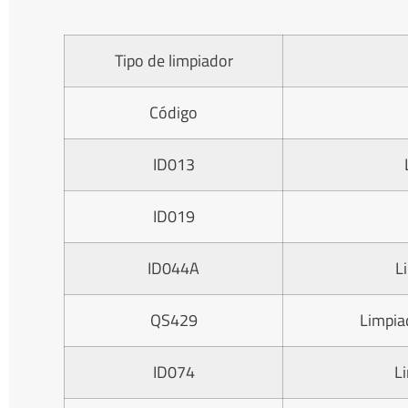
Tipo de limpiador
Código
ID013
ID019
ID044A
L
QS429
Limpia
ID074
L