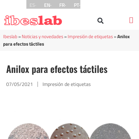
ES·
EN·
FR·
PT·
Técn
Nues
Ibeslab
»
Noticias y novedades
»
Impresión de etiquetas
»
Anilox
para efectos táctiles
Anilox para efectos táctiles
07/05/2021
Impresión de etiquetas