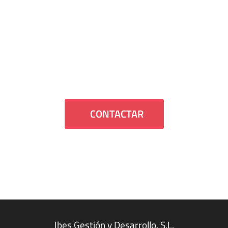
¿Hablamos?
Si quieres que nos pongamos en
contacto contigo o tienes alguna duda
estaremos encantados de atenderte.
CONTACTAR
Ibes Gestión y Desarrollo, S.L.